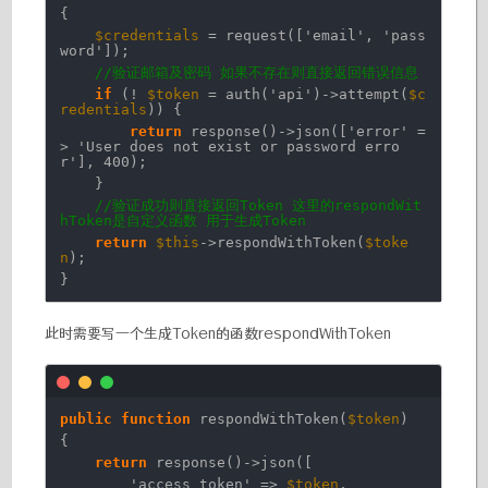
{
$credentials
= request([
'email'
,
'pass
word'
]);
//验证邮箱及密码 如果不存在则直接返回错误信息
if
(!
$token
= auth(
'api'
)->attempt(
$c
redentials
)) {
return
response()->json([
'error'
=
>
'User does not exist or password erro
r'
], 400);
}
//验证成功则直接返回Token 这里的respondWit
hToken是自定义函数 用于生成Token
return
$this
->respondWithToken(
$toke
n
);
}
此时需要写一个生成Token的函数respondWithToken
public
function
respondWithToken(
$token
)
{
return
response()->json([
'access_token'
=>
$token
,