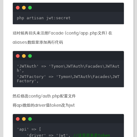
php artisan jwt:secret
这时候再回头来注册Facade (config/app.php文件) 在
aliases数组里添加两行代码
'JWTAuth'
=>
'Tymon\JWTAuth\Facades\JWTAut
h'
,
'JWTFactory'
=>
'Tymon\JWTAuth\Facades\JWT
Factory'
,
然后修改config/auth.php配置文件
将api数组的driver值token改为jwt
'api'
=> [
'driver'
=>
'jwt'
,
//这里原来是token