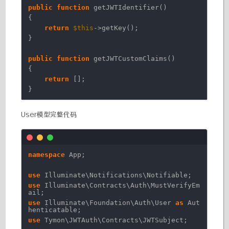
public
function
getJWTIdentifier()
{
return
$this
->getKey();
}
public
function
getJWTCustomClaims()
{
return
[];
}
User模型完整代码
namespace
App;
use
Illuminate\Notifications\Notifiable;
use
Illuminate\Contracts\Auth\MustVerifyEm
ail;
use
Illuminate\Foundation\Auth\User
as
Aut
henticatable;
use
Tymon\JWTAuth\Contracts\JWTSubject;