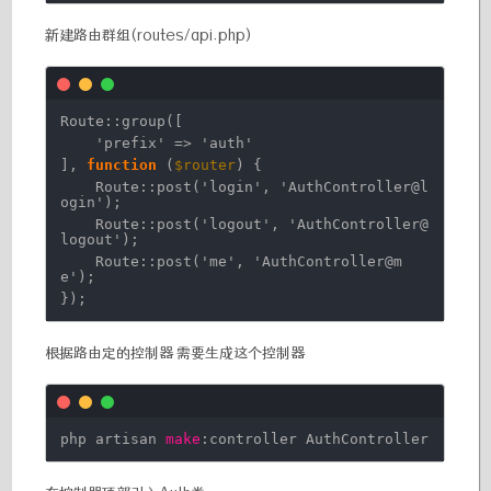
新建路由群组(routes/api.php)
Route::group([
'prefix'
=>
'auth'
],
function
(
$router
) {
Route::post(
'login'
,
'AuthController@l
ogin'
);
Route::post(
'logout'
,
'AuthController@
logout'
);
Route::post(
'me'
,
'AuthController@m
e'
);
});
根据路由定的控制器 需要生成这个控制器
php artisan
make
:controller AuthController