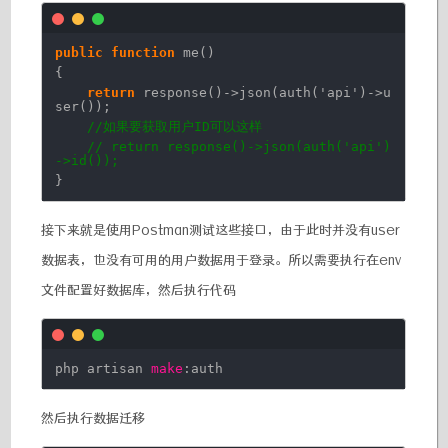
public
function
me()
{
return
response()->json(auth(
'api'
)->u
ser());
//如果要获取用户ID可以这样
// return response()->json(auth('api')
->id());
}
接下来就是使用Postman测试这些接口，由于此时并没有user
数据表，也没有可用的用户数据用于登录。所以需要执行在env
文件配置好数据库，然后执行代码
php artisan
make
:auth
然后执行数据迁移