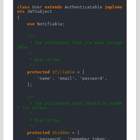
class
User
extends
Authenticatable
impleme
nts
JWTSubject
{
use
Notifiable;
/**
* The attributes that are mass assign
able.
*
* @var array
*/
protected
$fillable
= [
'name'
,
'email'
,
'password'
,
];
/**
* The attributes that should be hidde
n for arrays.
*
* @var array
*/
protected
$hidden
= [
'password'
,
'remember_token'
,