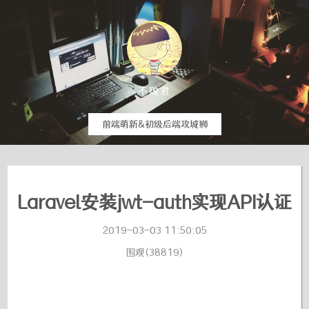
不败君
前端萌新&初级后端攻城狮
Laravel安装jwt-auth实现API认证
2019-03-03 11:50:05
围观(38819)