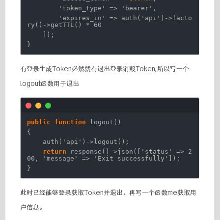
'token_type'
=>
'bearer'
,
'expires_in'
=> auth(
'api'
)->facto
ry()->getTTL() * 60
]);
}
有登录生成Token必然就有退出登录销毁Token,所以写一个
logout函数用于退出
public
function
logout()
{
auth(
'api'
)->logout();
return
response()->json([
'status'
=> 2
00,
'message'
=>
'Exit successfully'
]);
}
此时已经能够登录获取Token并退出，再写一个函数me获取用
户信息。