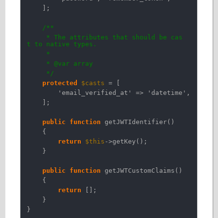
];
/**
* The attributes that should be cas
t to native types.
*
* @var array
*/
protected
$casts
= [
'email_verified_at'
=>
'datetime'
,
];
public
function
getJWTIdentifier()
{
return
$this
->getKey();
}
public
function
getJWTCustomClaims()
{
return
[];
}
}