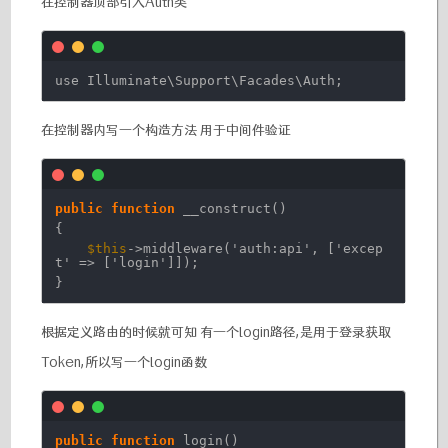
在控制器顶部引入Auth类
use Illuminate\Support\Facades\Auth;
在控制器内写一个构造方法 用于中间件验证
public
function
__construct()
{
$this
->middleware(
'auth:api'
, [
'excep
t'
=> [
'login'
]]);
}
根据定义路由的时候就可知 有一个login路径,是用于登录获取
Token,所以写一个login函数
public
function
login()