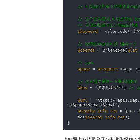
// 可以自行判断下经纬度是否传
// 这个是关键词,可以是其他 
// 关键词照样可以让前端传过来
$keyword
= urlencode(
'小区
// 经纬度坐标也可以 编码一下
$coords
= urlencode(
$lat
// 页码
$page
=
$request
->page ??
// 这里需要获取一下腾讯地图的 
$key
=
'腾讯地图KEY'
;
// 
$url
=
"https://apis.map.
={$page}&key={$key}"
;
$nearby_info_res
= json_d
dd(
$nearby_info_res
);
}
上面两个方法是分开分别获取经纬度和