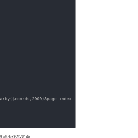
arby($coords,2000)&page_index
用减少代码冗余.