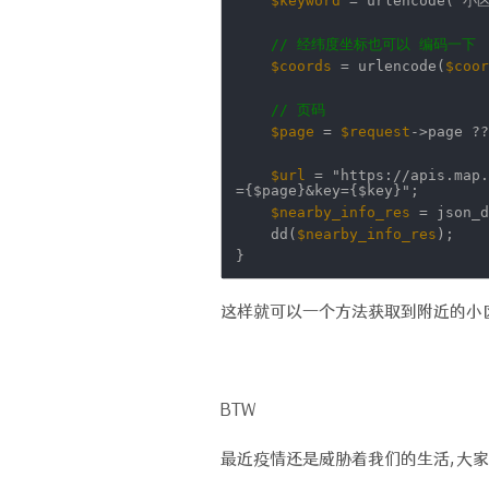
$keyword
= urlencode(
'小区
// 经纬度坐标也可以 编码一下
$coords
= urlencode(
$coor
// 页码
$page
=
$request
->page ??
$url
=
"https://apis.map.
={$page}&key={$key}"
;
$nearby_info_res
= json_d
dd(
$nearby_info_res
);
}
这样就可以一个方法获取到附近的小
BTW
最近疫情还是威胁着我们的生活,大家