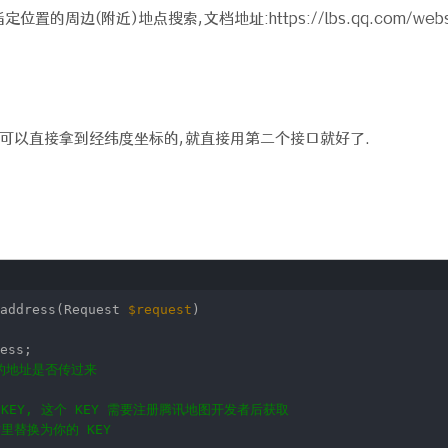
边(附近)地点搜索,文档地址:https://lbs.qq.com/webservi
序 可以直接拿到经纬度坐标的,就直接用第二个接口就好了.
_address(Request
$request
)
ess;
的地址是否传过来
KEY, 这个 KEY 需要注册腾讯地图开发者后获取
这里替换为你的 KEY