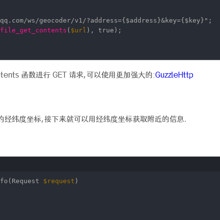
qq.com/ws/geocoder/v1/?address={$address}&key={$key}"
;
file_get_contents
(
$url
), true);
ntents 函数进行 GET 请求,可以使用更加强大的:
GuzzleHttp
的经纬度坐标,接下来就可以用经纬度坐标获取附近的信息.
nfo(Request
$request
)