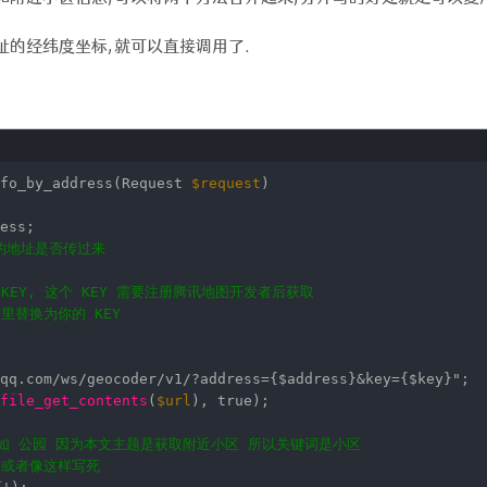
的经纬度坐标,就可以直接调用了.
nfo_by_address(Request
$request
)
ess;
的地址是否传过来
KEY, 这个 KEY 需要注册腾讯地图开发者后获取
这里替换为你的 KEY
qq.com/ws/geocoder/v1/?address={$address}&key={$key}"
;
file_get_contents
(
$url
), true);
比如 公园 因为本文主题是获取附近小区 所以关键词是小区
 或者像这样写死