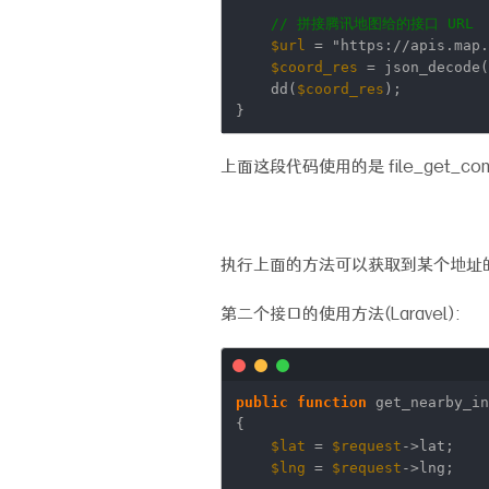
// 拼接腾讯地图给的接口 URL
$url
=
"https://apis.map.
$coord_res
= json_decode(
dd(
$coord_res
);
}
上面这段代码使用的是 file_get_co
执行上面的方法可以获取到某个地址
第二个接口的使用方法(Laravel):
public
function
get_nearby_i
{
$lat
=
$request
->lat;
$lng
=
$request
->lng;