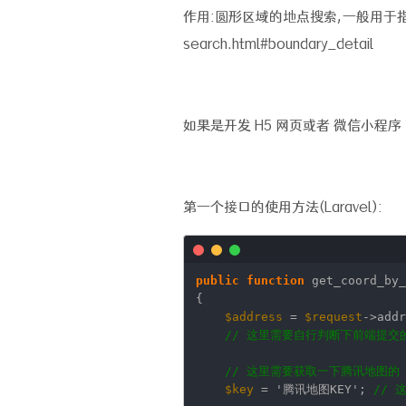
作用:圆形区域的地点搜索,一般用于指定位置的周
search.html#boundary_detail
如果是开发 H5 网页或者 微信小程
第一个接口的使用方法(Laravel):
public
function
get_coord_by
{
$address
=
$request
->addr
// 这里需要自行判断下前端提交
// 这里需要获取一下腾讯地图的 
$key
=
'腾讯地图KEY'
;
// 