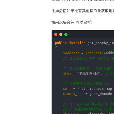
比如后面如果还有其他接口要获取地址
如果想要合并,可以这样:
public
function
get_nearby_i
{
$address
=
$request
->addr
// 这里需要自行判断下前端提交
// 这里需要获取一下腾讯地图的 
$key
=
'腾讯地图KEY'
;
// 
// 拼接腾讯地图给的接口 URL
$url
=
"https://apis.map.
$coord_res
= json_decode(
// 这个是关键词,可以是其他 
// 关键词照样可以让前端传过来