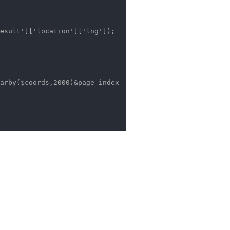
esult'
][
'location'
][
'lng'
]);
arby($coords,2000)&page_index