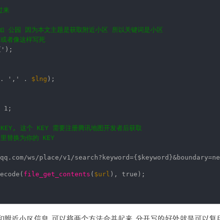
过来
比如 公园 因为本文主题是获取附近小区 所以关键词是小区
 或者像这样写死
'
);
.
','
.
$lng
);
 1;
KEY, 这个 KEY 需要注册腾讯地图开发者后获取
这里替换为你的 KEY
qq.com/ws/place/v1/search?keyword={$keyword}&boundary=ne
ecode(
file_get_contents
(
$url
), true);
附近小区信息,可以将两个方法合并起来,分开写的好处就是可以复