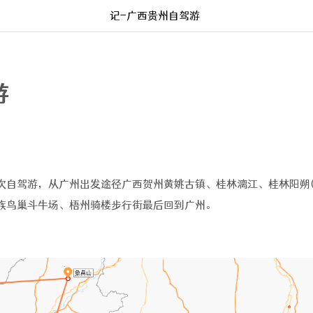
记-广西贵州自驾游
游
次自驾游，从广州出发途径广西贺州黄姚古镇、桂林漓江、桂林阳朔(
族鸟巢斗牛场、梧州骑楼步行街最后回到广州。