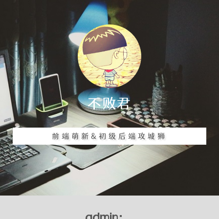
不败君
前端萌新&初级后端攻城狮
admin：