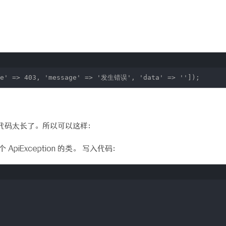
e'
=> 403,
'message'
=>
'发生错误'
,
'data'
=>
''
]);
代码太长了。所以可以这样：
个 ApiException 的类。 写入代码：