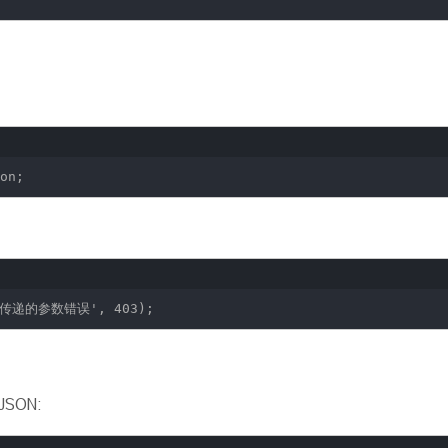
on;
端传递的参数错误'
, 403);
SON: