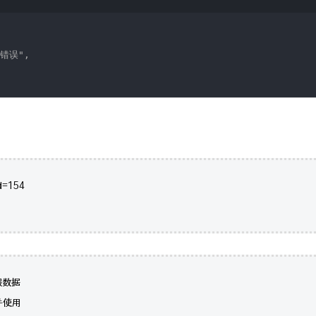
错误"
,
d=154
假数据
并使用