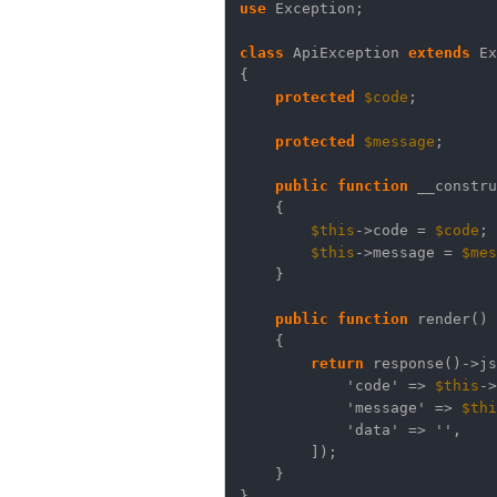
use
Exception;
class
ApiException
extends
Ex
{
protected
$code
;
protected
$message
;
public
function
__constru
{
$this
->code =
$code
;
$this
->message =
$mes
}
public
function
render()
{
return
response()->js
'code'
=>
$this
->
'message'
=>
$thi
'data'
=>
''
,
]);
}
}