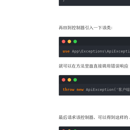
再回到控制器引入一下该类：
use
App\Exceptions\ApiExcepti
就可以在方法里面直接调用错误响应
throw
new
ApiException(
'客户
最后请求该控制器，可以得到这样的 J