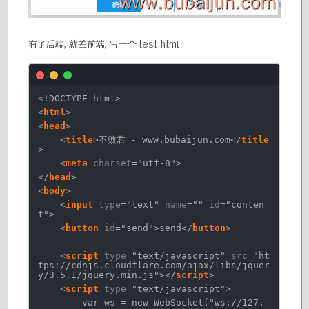
有了后端, 就差前端, 写一个 test.html:
<!DOCTYPE html>
<
html
>
<
head
>
<
title
>不败君 - www.bubaijun.com</
title
>
<
meta
charset
=
"utf-8"
>
</
head
>
<
body
>
<
input
type
=
"text"
name
=
""
id
=
"conten
t"
>
<
button
id
=
"send"
>send</
button
>
<
script
type
=
"text/javascript"
src
=
"ht
tps://cdnjs.cloudflare.com/ajax/libs/jquer
y/3.5.1/jquery.min.js"
></
script
>
<
script
type
=
"text/javascript"
>
var ws = new WebSocket("ws://127.