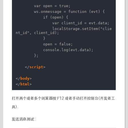
var open = true;
ws.onmessage = function (evt) {
if (open) {
var client_id = evt.data;
localStorage.setItem("clie
nt_id", client_id);
}
open = false;
console.log(evt.data);
};
</
script
>
</
body
>
</
html
>
打开两个或者多个浏览器按 F12 或者手动打开控制台(开发者工
具).
发送消息测试: