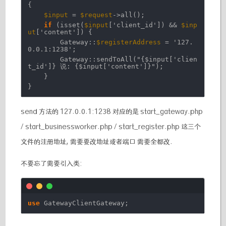
{
$input
=
$request
->all();
if
(isset(
$input
[
'client_id'
]) &&
$inp
ut
[
'content'
]) {
Gateway::
$registerAddress
=
'127.
0.0.1:1238'
;
Gateway::sendToAll(
"{$input['clien
t_id']} 说: {$input['content']}"
);
}
}
send 方法的 127.0.0.1:1238 对应的是 start_gateway.php
/ start_businessworker.php / start_register.php 这三个
文件的注册地址, 需要要改地址或者端口 需要全都改.
不要忘了需要引入类:
use
GatewayClientGateway;