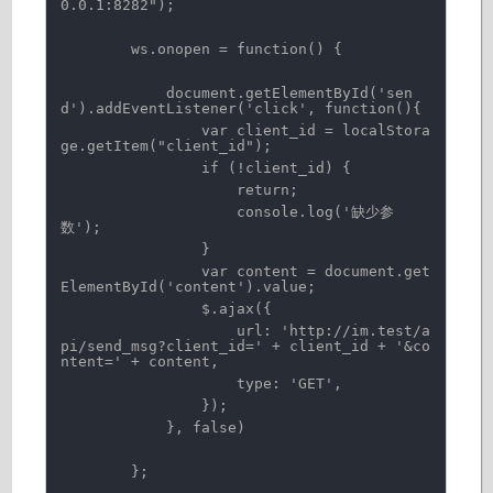
0.0.1:8282");
ws.onopen = function() {
document.getElementById('sen
d').addEventListener('click', function(){
var client_id = localStora
ge.getItem("client_id");
if (!client_id) {
return;
console.log('缺少参
数');
}
var content = document.get
ElementById('content').value;
$.ajax({
url: 'http://im.test/a
pi/send_msg?client_id=' + client_id + '&co
ntent=' + content,
type: 'GET',
});
}, false)
};