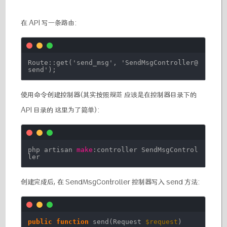
在 API 写一条路由:
Route::get(
'send_msg'
,
'SendMsgController@
send'
);
使用命令创建控制器(其实按照规范 应该是在控制器目录下的
API 目录的 这里为了简单):
php artisan
make
:controller SendMsgControl
ler
创建完成后, 在 SendMsgController 控制器写入 send 方法:
public
function
send(Request
$request
)