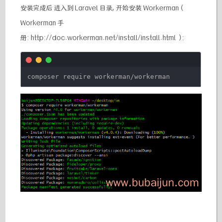
安装完成后 进入到 Laravel 目录, 开始安装 Workerman (
Workerman 手
册: http://doc.workerman.net/install/install.html ):
composer require workerman
/workerman