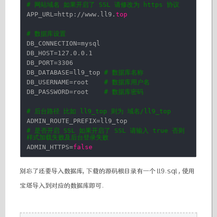
# 网站域名 如果开启了 SSL 请修改为 https 协议
APP_URL=http:
//www
.ll9.
top
# 数据库设置
DB_CONNECTION=mysql
DB_HOST=127.0.0.1
DB_PORT=3306
DB_DATABASE=ll9_top
# 数据库名称
DB_USERNAME=root
# 数据库用户名
DB_PASSWORD=root
# 数据库密码
# 后台路径 比如 ll9_top 则为 域名/ll9_top
ADMIN_ROUTE_PREFIX=ll9_top
# 是否开启 SSL 如果开启了 SSL 请输入 true 否则
样式加载失败及后台登录失败
ADMIN_HTTPS=
false
别忘了还要导入数据库, 下载的源码根目录有一个 ll9.sql , 使用
宝塔导入到对应的数据库即可.