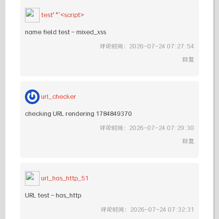
test'"`<script>
name field test - mixed_xss
评论时间：2026-07-24 07:27:54
回复
url_checker
checking URL rendering 1784849370
评论时间：2026-07-24 07:29:30
回复
url_has_http_51
URL test - has_http
评论时间：2026-07-24 07:32:31