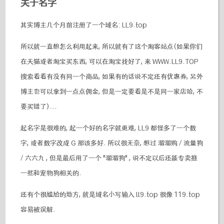
关于名字
其实博主几个月前注册了一个域名: LL9.top
所以就一直想怎么利用起来, 所以就有了这个淘客站点(如果你们
在天猫或者淘宝买东西, 可以在淘宝找好了, 来 WWW.LL9.TOP
搜索看看有没有同一个商品, 如果有的话说不定还有优惠券, 另外
博主也可以拿到一点点佣金, 但是一定要看是不是同一家店哈, 不
要买错了)...
起名字是很难的, 起一个好的名字就更难, LL9 都怪多了一个数
字, 或者数字改成 G 那该多好. 所以很无奈, 想过 溜溜购 / 流量狗
/ 六六九 , 但是最后用了一个 "溜溜狗" , 说不定以后还能专卖推
一些和宠物狗相关的.
还有个很尴尬的地方, 就是域名小写输入 ll9.top 很像 119.top
容易被误解.